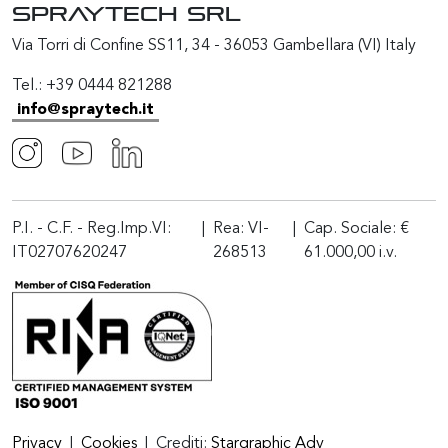
SPRAYTECH Srl
Via Torri di Confine SS11, 34 - 36053 Gambellara (VI) Italy
Tel.: +39 0444 821288
info@spraytech.it
P.I. - C.F. - Reg.Imp.VI:
|
Rea: VI-
|
Cap. Sociale: €
IT02707620247
268513
61.000,00 i.v.
Privacy
|
Cookies
|
Crediti:
Stargraphic Adv