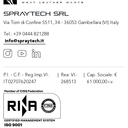
SPRAYTECH Srl
Via Torri di Confine SS11, 34 - 36053 Gambellara (VI) Italy
Tel.: +39 0444 821288
info@spraytech.it
P.I. - C.F. - Reg.Imp.VI:
|
Rea: VI-
|
Cap. Sociale: €
IT02707620247
268513
61.000,00 i.v.